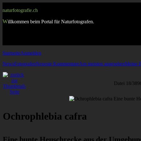
naturfotografie.ch
W
illkommen beim Portal für Naturfotografen.
Startseite
Anmelden
News
Fotografen
Neueste Kommentare
Am meisten angesehen
Meine F
Datei 18/389
Ochrophlebia cafra
Eine bunte Heuschrecke aus der Umgebun