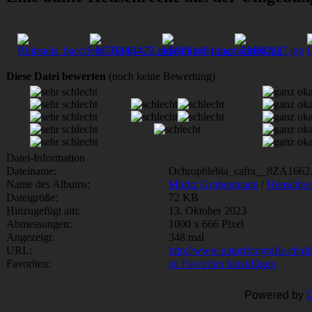
Diese Datei bewerten
(noch keine Bewertung)
Datei-Information
Dateiname:
Ochrophlebia_cafra__8ZA1662.
Name des Albums:
Moritz Grubenmann
/
Heuschre
Dateigröße:
72 KB
Hinzugefügt am:
13. Oktober 2023
Abmessungen:
1000 x 666 Pixel
Angezeigt:
348 mal
URL:
http://www.naturfotografie.ch/
Favoriten:
zu Favoriten hinzufügen
Powered by
C