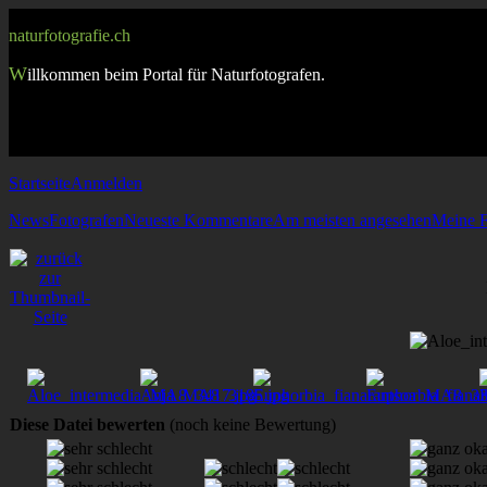
naturfotografie.ch
W
illkommen beim Portal für Naturfotografen.
Startseite
Anmelden
News
Fotografen
Neueste Kommentare
Am meisten angesehen
Meine F
Diese Datei bewerten
(noch keine Bewertung)