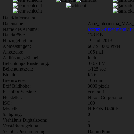
Datei-Information
Dateiname:
Aloe_intermedia_MA8_
Name des Albums:
Moritz Grubenmann
/
In
Dateigröße:
178 KB
Hinzugefügt am:
19. Juli 2013
Abmessungen:
667 x 1000 Pixel
Angezeigt:
105 mal
Auflösungs-Einheit:
Inch
Belichtungs-Einstellung:
-0.67 EV
Belichtungszeit:
1/125 sec
Blende:
f/5.6
Brennweite:
105 mm
Exif Bildhöhe:
3000 pixels
FlashPix Version:
version 1
Hersteller:
Nikon Corporation
ISO:
100
Modell:
NIKON D800E
Sättigung:
0
Verhältnis Digitalzoom:
1
Verstärkerregelung:
0
YCbCr-Positionierung:
Datum Point